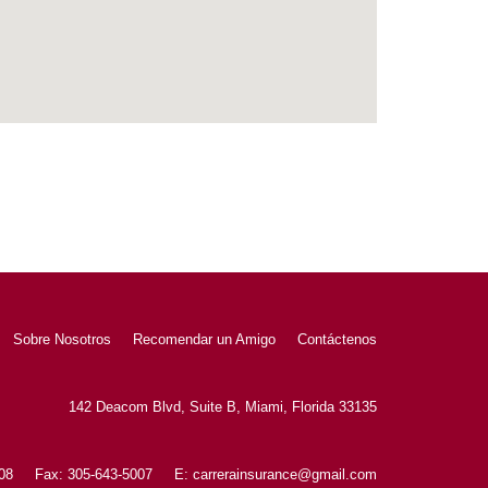
Sobre Nosotros
Recomendar un Amigo
Contáctenos
142 Deacom Blvd, Suite B, Miami, Florida 33135
508
Fax: 305-643-5007
E: carrerainsurance@gmail.com