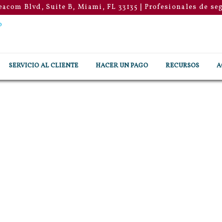
eacom Blvd, Suite B, Miami, FL 33135
| Profesionales de se
SERVICIO AL CLIENTE
HACER UN PAGO
RECURSOS
A