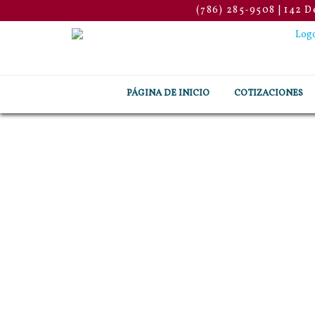
(786) 285-9508
|
142 D
PÁGINA DE INICIO
COTIZACIONES